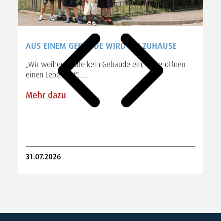
AUS EINEM GEBÄUDE WIRD EIN ZUHAUSE
„Wir weihen heute kein Gebäude ein, wir eröffnen
einen Lebensort",....
A
S
Mehr dazu
R
31.07.2026
2