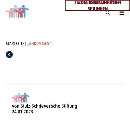
ZU DEN KONTAKTDATEN
ZUM HAUPTINHALT
SPRINGEN
SPRINGEN
STARTSEITE
„ANKOMMEN“
von Stulz-Schriever’sche Stiftung
24.01.2023