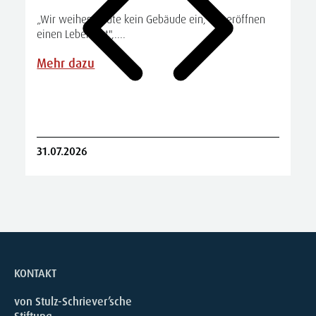
„Wir weihen heute kein Gebäude ein, wir eröffnen
einen Lebensort",....
A
S
Mehr dazu
R
31.07.2026
2
KONTAKT
von Stulz-Schriever’sche