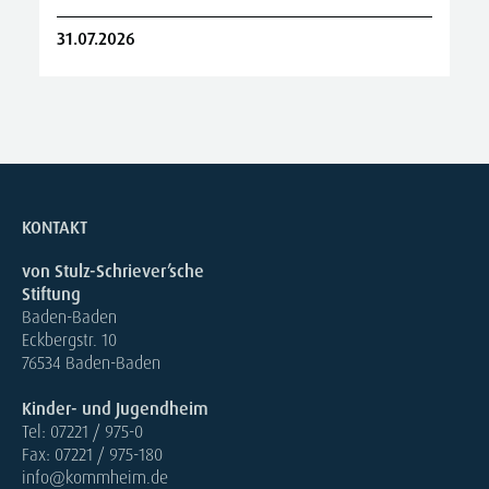
31.07.2026
2
KONTAKT
von Stulz-Schriever’sche
Stiftung
Baden-Baden
Eckbergstr. 10
76534 Baden-Baden
Kinder- und Jugendheim
Tel: 07221 / 975-0
Fax: 07221 / 975-180
info@kommheim.de