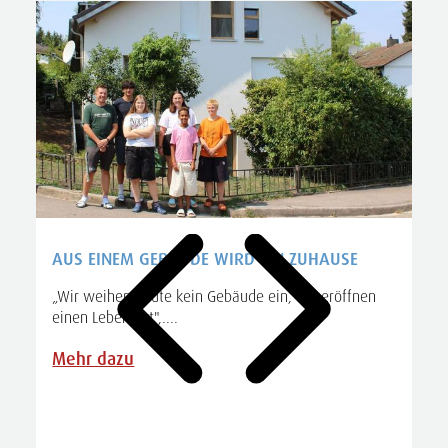
AUS EINEM GEBÄUDE WIRD EIN ZUHAUSE
„Wir weihen heute kein Gebäude ein, wir eröffnen
einen Lebensort",....
A
S
Mehr dazu
R