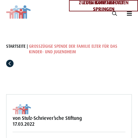
ZU DEN KONTAKTDATEN
ZUM HAUPTINHALT
SPRINGEN
SPRINGEN
STARTSEITE
GROSSZÜGIGE SPENDE DER FAMILIE ELTER FÜR DAS K
INDER- UND JUGENDHEIM
von Stulz-Schriever’sche Stiftung
17.03.2022