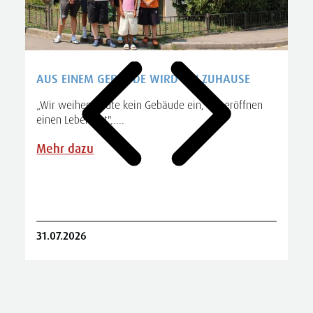
AUS EINEM GEBÄUDE WIRD EIN ZUHAUSE
„Wir weihen heute kein Gebäude ein, wir eröffnen
einen Lebensort",....
A
S
Mehr dazu
R
31.07.2026
2