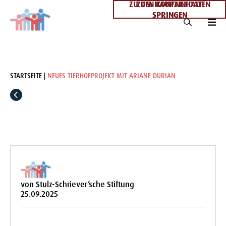
ZU DEN KONTAKTDATEN
ZUM HAUPTINHALT
SPRINGEN
SPRINGEN
STARTSEITE
NEUES TIERHOFPROJEKT MIT ARIANE DURIAN
von Stulz-Schriever’sche Stiftung
25.09.2025