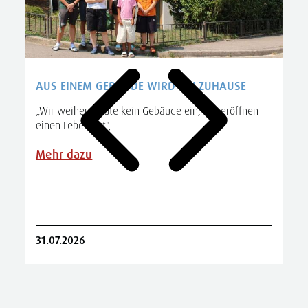
AUS EINEM GEBÄUDE WIRD EIN ZUHAUSE
„Wir weihen heute kein Gebäude ein, wir eröffnen
einen Lebensort",....
A
S
Mehr dazu
R
31.07.2026
2