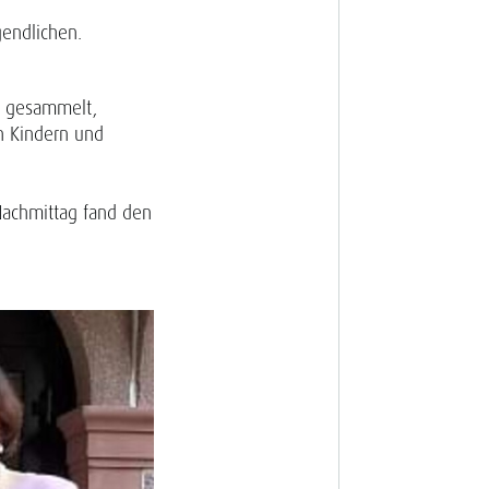
gendlichen.
g gesam­melt,
n Kindern und
Nachmittag fand den