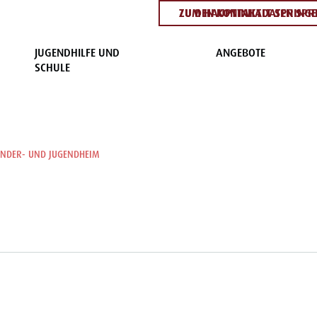
ZUM HAUPTINHALT SPRING
ZU DEN KONTAKTDATEN SPR
JUGENDHILFE UND
ANGEBOTE
SCHULE
INDER- UND JUGENDHEIM