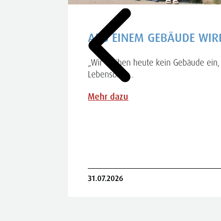
INA
AUS EINEM GEBÄUDE WIR
„Wir weihen heute kein Gebäude ein, 
Lebensort",....
iel Gerlich
in Frau
Mehr dazu
31.07.2026