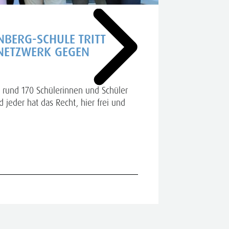
NBERG-SCHULE TRITT
ANTRIT
NETZWERK GEGEN
„Miteinande
Mehr dazu
 rund 170 Schülerinnen und Schüler
 jeder hat das Recht, hier frei und
29.07.2026