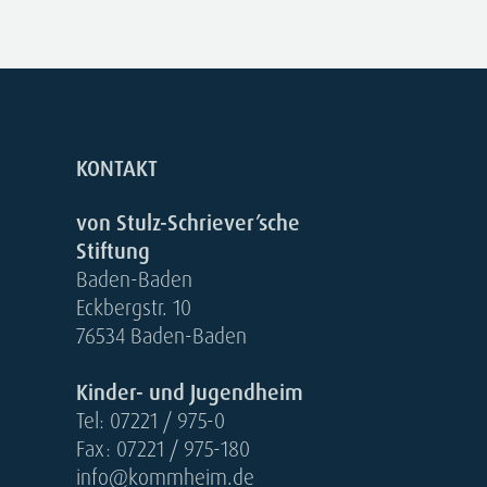
KONTAKT
von Stulz-Schriever’sche
Stiftung
Baden-Baden
Eckbergstr. 10
76534 Baden-Baden
Kinder- und Jugendheim
Tel: 07221 / 975-0
Fax: 07221 / 975-180
info@kommheim.de