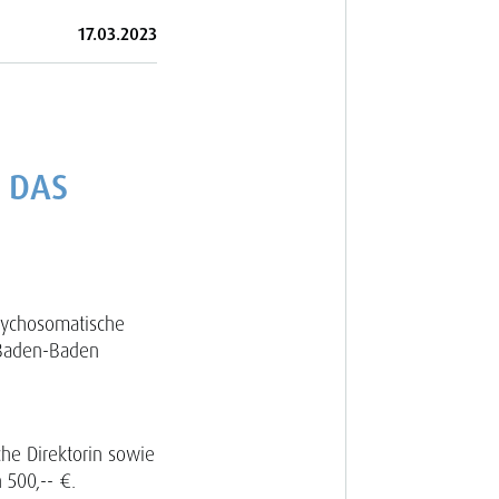
17.03.2023
 DAS
ychoso­matische
 Baden-Baden
che Direktorin sowie
 500,-- €.