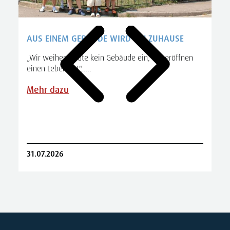
AUS EINEM GEBÄUDE WIRD EIN ZUHAUSE
„Wir weihen heute kein Gebäude ein, wir eröffnen
einen Lebensort",....
A
S
Mehr dazu
R
31.07.2026
2