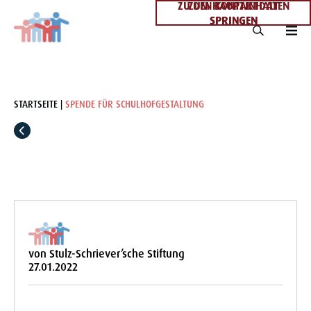
ZU DEN KONTAKTDATEN
ZUM HAUPTINHALT
SPRINGEN
SPRINGEN
STARTSEITE
SPENDE FÜR SCHULHOFGESTALTUNG
von Stulz-Schriever’sche Stiftung
27.01.2022