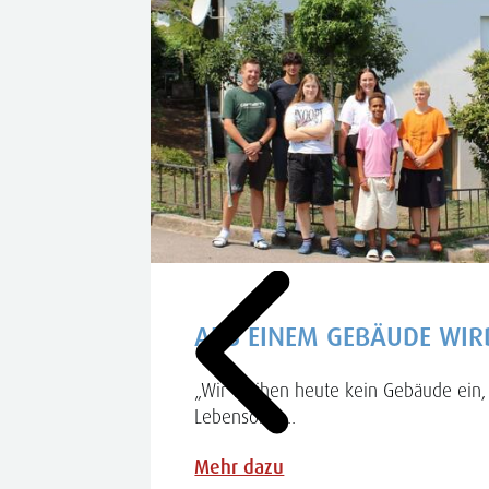
INA
AUS EINEM GEBÄUDE WIR
„Wir weihen heute kein Gebäude ein, 
Lebensort",....
iel Gerlich
in Frau
Mehr dazu