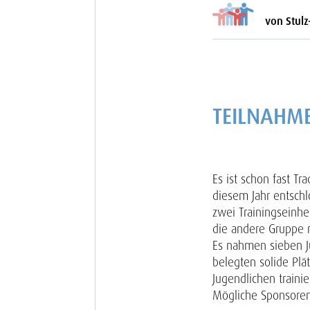
von Stulz
TEILNAHME
Es ist schon fast T
diesem Jahr entsch
zwei Trainingseinhe
die andere Gruppe 
Es nahmen sieben Ju
belegten solide Plä
Jugendlichen traini
Mögliche Sponsoren 