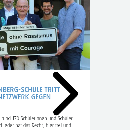
NBERG-SCHULE TRITT
ANTRIT
NETZWERK GEGEN
„Miteinande
Mehr dazu
 rund 170 Schülerinnen und Schüler
 jeder hat das Recht, hier frei und