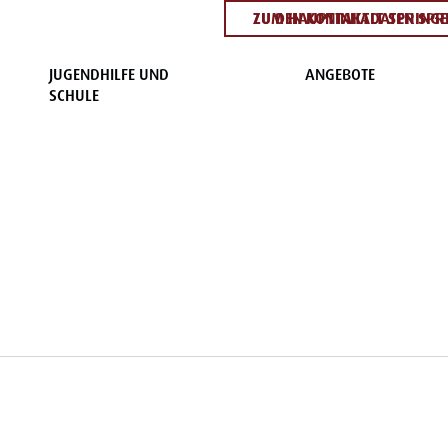
ZUM HAUPTINHALT SPRING
ZU DEN KONTAKTDATEN SPR
JUGENDHILFE UND
ANGEBOTE
SCHULE