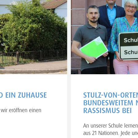
D EIN ZUHAUSE
STULZ-VON-ORTE
BUNDESWEITEM 
RASSISMUS BEI
wir eröffnen einen
An unserer Schule lernen
aus 21 Nationen. Jede und