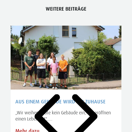
WEITERE BEITRÄGE
AUS EINEM GEBÄUDE WIRD EIN ZUHAUSE
„Wir weihen heute kein Gebäude ein, wir eröffnen
einen Lebensort",....
A
S
Mehr dazu