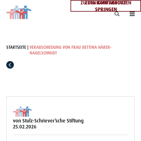
ZU DEN KONTAKTDATEN
ZUM HAUPTINHALT
SPRINGEN
SPRINGEN
STARTSEITE
VERABSCHIEDUNG VON FRAU BETTINA HÄRER-
NAGELSCHMIDT
von Stulz-Schriever’sche Stiftung
25.02.2026