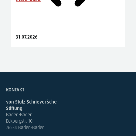
R
31.07.2026
2
KONTAKT
von Stulz-Schriever’sche
Stiftung
Baden-Baden
Eckbergstr. 10
76534 Baden-Baden