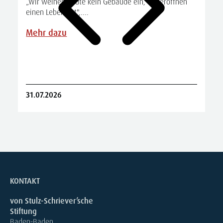
„Wir weihen heute kein Gebäude ein, wir eröffnen
einen Lebensort",....
A
S
Mehr dazu
R
31.07.2026
2
KONTAKT
von Stulz-Schriever’sche
Stiftung
Baden-Baden