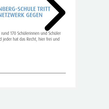
NBERG-SCHULE TRITT
ANTRIT
NETZWERK GEGEN
„Miteinande
Mehr dazu
 rund 170 Schülerinnen und Schüler
 jeder hat das Recht, hier frei und
29.07.2026