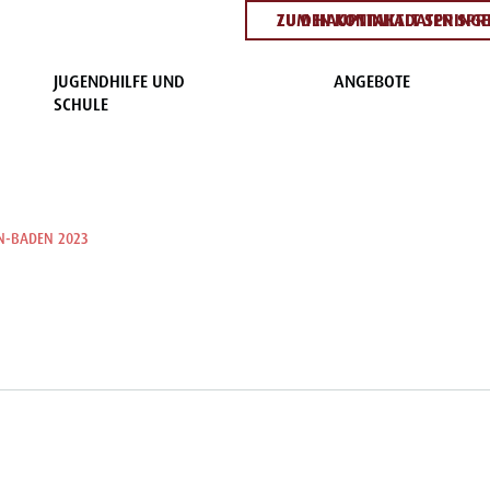
ZUM HAUPTINHALT SPRING
ZU DEN KONTAKTDATEN SPR
JUGENDHILFE UND
ANGEBOTE
SCHULE
N-BADEN 2023