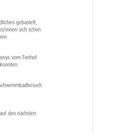
lichen gebastelt,
r/innen sich schon
ben.
Ponys vom Tierhof
 konnten.
m Schwimm­badbesuch
auf den nächsten