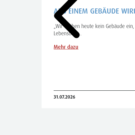
INA
AUS EINEM GEBÄUDE WIR
„Wir weihen heute kein Gebäude ein, 
Lebensort",....
iel Gerlich
in Frau
Mehr dazu
31.07.2026