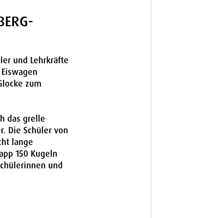
BERG-
ler und Lehrkräfte
m Eiswagen
 Glocke zum
h das grelle
r. Die Schüler von
cht lange
napp 150 Kugeln
Schülerinnen und