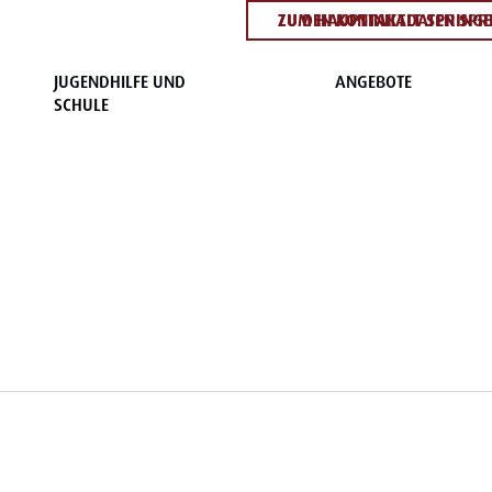
ZUM HAUPTINHALT SPRING
ZU DEN KONTAKTDATEN SPR
JUGENDHILFE UND
ANGEBOTE
SCHULE