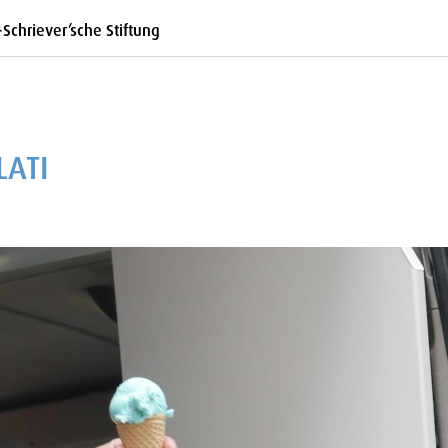
-Schriever’sche Stiftung
LATI