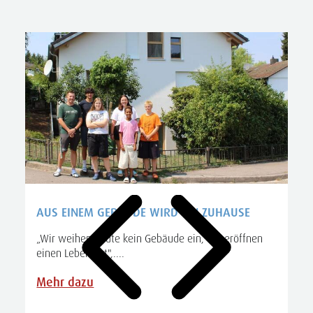
AUS EINEM GEBÄUDE WIRD EIN ZUHAUSE
„Wir weihen heute kein Gebäude ein, wir eröffnen
einen Lebensort",....
A
S
Mehr dazu
R