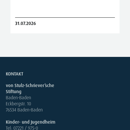
31.07.2026
2
KONTAKT
von Stulz-Schriever’sche
Stiftung
Baden-Baden
Eckbergstr. 10
76534 Baden-Baden
Kinder- und Jugendheim
Tel: 07221 / 975-0