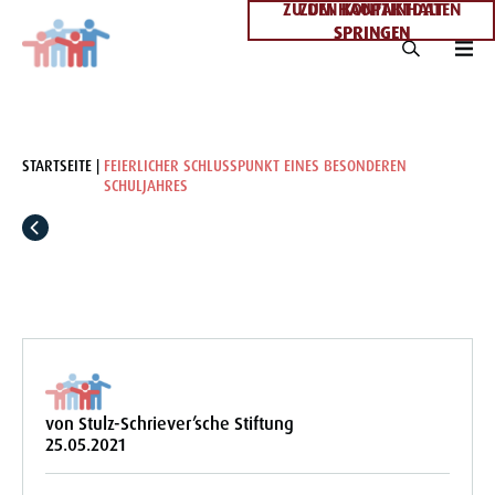
ZU DEN KONTAKTDATEN
ZUM HAUPTINHALT
SPRINGEN
SPRINGEN
STARTSEITE
FEIERLICHER SCHLUSSPUNKT EINES BESONDEREN
SCHULJAHRES
von Stulz-Schriever’sche Stiftung
25.05.2021