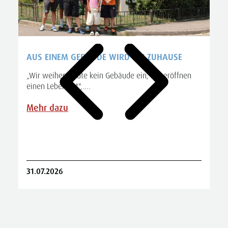
AUS EINEM GEBÄUDE WIRD EIN ZUHAUSE
„Wir weihen heute kein Gebäude ein, wir eröffnen
einen Lebensort",....
A
S
Mehr dazu
R
31.07.2026
2